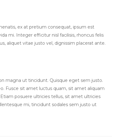
 venenatis, ex at pretium consequat, ipsum est
mi. Integer efficitur nisl facilisis, rhoncus felis
 aliquet vitae justo vel, dignissim placerat ante.
non magna ut tincidunt. Quisque eget sem justo.
eo. Fusce sit amet luctus quam, sit amet aliquam
tiam posuere ultricies tellus, sit amet ultricies
ellentesque mi, tincidunt sodales sem justo ut