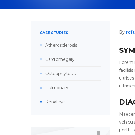
By
rcf
CASE STUDIES
Atherosclerosis
SY
Cardiomegaly
Lorem i
facilis
Osteophytosis
ultrices
ultricie
Pulmonary
DIA
Renal cyst
Maecena
vehicul
porttit