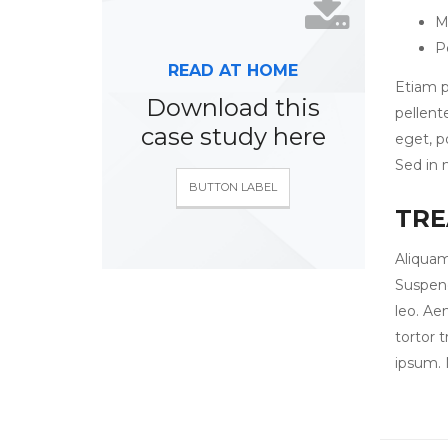
M
P
READ AT HOME
Etiam po
Download this
pellente
case study here
eget, p
Sed in 
BUTTON LABEL
TR
Aliquam
Suspend
leo. Aen
tortor 
ipsum. 