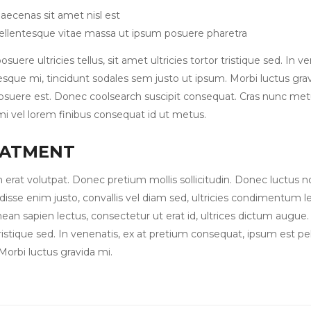
aecenas sit amet nisl est
ellentesque vitae massa ut ipsum posuere pharetra
suere ultricies tellus, sit amet ultricies tortor tristique sed. In
sque mi, tincidunt sodales sem justo ut ipsum. Morbi luctus gravida 
osuere est. Donec coolsearch suscipit consequat. Cras nunc metus,
mi vel lorem finibus consequat id ut metus.
EATMENT
 erat volutpat. Donec pretium mollis sollicitudin. Donec luctus 
isse enim justo, convallis vel diam sed, ultricies condimentum l
ean sapien lectus, consectetur ut erat id, ultrices dictum augue. E
tristique sed. In venenatis, ex at pretium consequat, ipsum est p
Morbi luctus gravida mi.