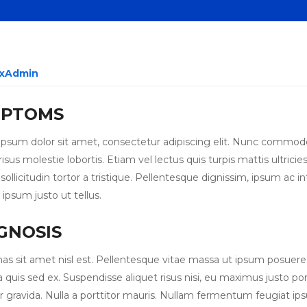
txAdmin
MPTOMS
psum dolor sit amet, consectetur adipiscing elit. Nunc commodo tel
is risus molestie lobortis. Etiam vel lectus quis turpis mattis ult
 sollicitudin tortor a tristique. Pellentesque dignissim, ipsum ac 
s ipsum justo ut tellus.
GNOSIS
s sit amet nisl est. Pellentesque vitae massa ut ipsum posuere 
a quis sed ex. Suspendisse aliquet risus nisi, eu maximus justo po
or gravida. Nulla a porttitor mauris. Nullam fermentum feugiat ips